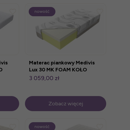
nowość
vis
Materac piankowy Medivis
O
Lux 30 MK FOAM KOŁO
3 059,00 zł
Zobacz więcej
nowość