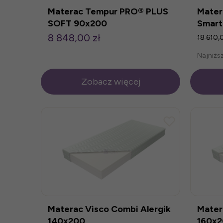
Materac Tempur PRO® PLUS
Mater
SOFT 90x200
Smart
8 848,00 zł
18 610,
Najniżs
Zobacz więcej
Materac Visco Combi Alergik
Mater
140x200
160x