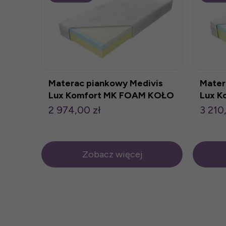
Materac piankowy Medivis
Mater
Lux Komfort MK FOAM KOŁO
Lux K
KOŁO
2 974,00 zł
3 210
Zobacz więcej