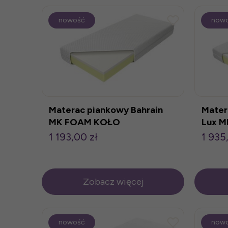
nowość
now
Materac piankowy Bahrain
Mater
MK FOAM KOŁO
Lux 
1 193,00 zł
1 935
Zobacz więcej
nowość
now