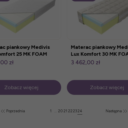
ac piankowy Medivis
Materac piankowy Medi
omfort 25 MK FOAM
Lux Komfort 30 MK FO
KOŁO
,00 zł
3 462,00 zł
Zobacz więcej
Zobacz więcej
Poprzednia
1
...
20
21
22
23
24
Następna