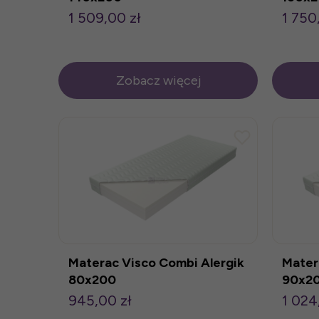
1 509,00 zł
1 750
Zobacz więcej
Materac Visco Combi Alergik
Mater
80x200
90x2
945,00 zł
1 024