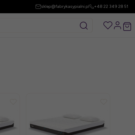
sklep@fabrykasypialni.pl
+48 22 349 28 51