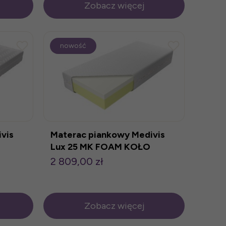
Zobacz więcej
nowość
vis
Materac piankowy Medivis
Lux 25 MK FOAM KOŁO
2 809,00 zł
Zobacz więcej