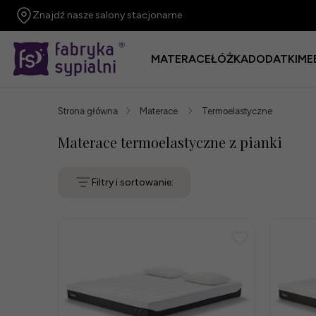
Znajdź nasze salony stacjonarne
MATERACE
ŁÓŻKA
DODATKI
ME
Strona główna
Materace
Termoelastyczne
Materace termoelastyczne z pianki
Filtry i sortowanie: