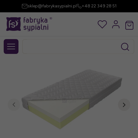
sklep@fabrykasypialni.pl
+48 22 349 28 51