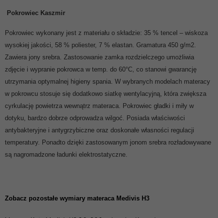
Pokrowiec Kaszmir
Pokrowiec wykonany jest z materiału o składzie: 35 % tencel – wiskoza
wysokiej jakości, 58 % poliester, 7 % elastan. Gramatura 450 g/m2.
Zawiera jony srebra. Zastosowanie zamka rozdzielczego umożliwia
zdjęcie i wypranie pokrowca w temp. do 60°C, co stanowi gwarancję
utrzymania optymalnej higieny spania. W wybranych modelach materacy
w pokrowcu stosuje się dodatkowo siatkę wentylacyjną, która zwiększa
cyrkulację powietrza wewnątrz materaca. Pokrowiec gładki i miły w
dotyku, bardzo dobrze odprowadza wilgoć. Posiada właściwości
antybakteryjne i antygrzybiczne oraz doskonałe własności regulacji
temperatury. Ponadto dzięki zastosowanym jonom srebra rozładowywane
są nagromadzone ładunki elektrostatyczne.
Zobacz pozostałe
wymiary materaca Medivis H3