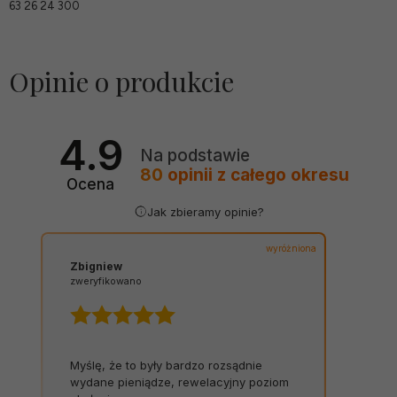
63 26 24 300
Opinie o produkcie
4.9
Na podstawie
80
opinii
z całego okresu
Ocena
Jak zbieramy opinie?
wyróżniona
Zbigniew
zweryfikowano
Myślę, że to były bardzo rozsądnie
wydane pieniądze, rewelacyjny poziom