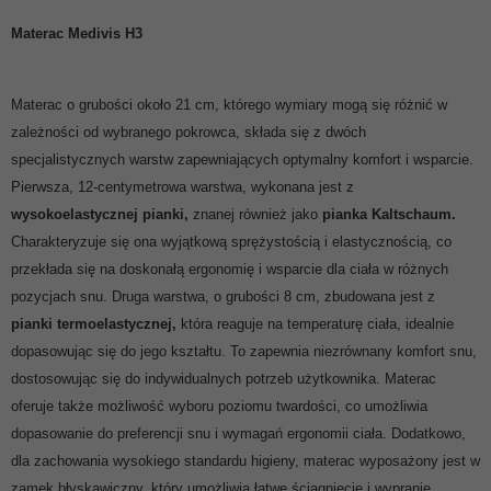
Materac Medivis H3
Materac o grubości około 21 cm, którego wymiary mogą się różnić w
zależności od wybranego pokrowca, składa się z dwóch
specjalistycznych warstw zapewniających optymalny komfort i wsparcie.
Pierwsza, 12-centymetrowa warstwa, wykonana jest z
wysokoelastycznej pianki,
znanej również jako
pianka Kaltschaum.
Charakteryzuje się ona wyjątkową sprężystością i elastycznością, co
przekłada się na doskonałą ergonomię i wsparcie dla ciała w różnych
pozycjach snu. Druga warstwa, o grubości 8 cm, zbudowana jest z
pianki termoelastycznej,
która reaguje na temperaturę ciała, idealnie
dopasowując się do jego kształtu. To zapewnia niezrównany komfort snu,
dostosowując się do indywidualnych potrzeb użytkownika. Materac
oferuje także możliwość wyboru poziomu twardości, co umożliwia
dopasowanie do preferencji snu i wymagań ergonomii ciała. Dodatkowo,
dla zachowania wysokiego standardu higieny, materac wyposażony jest w
zamek błyskawiczny, który umożliwia łatwe ściągnięcie i wypranie