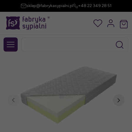
sklep@fabrykasypialni.pl
+48 22 349 28 51